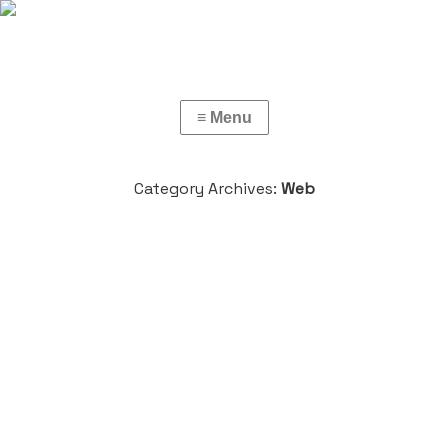
Category Archives:
Web
Detox网站及后台界面设计
自 2011 年绿色和平组织发起 “DETOX “运动以来，大多数纺织
企业都要提交所谓的 “DETOX 报告”，以证明符合无 毒生产的要
求。如果几个生产基地都要精加工，有时甚至要几份 DETOX 报
告才能得到买方对个订单的批准。 …